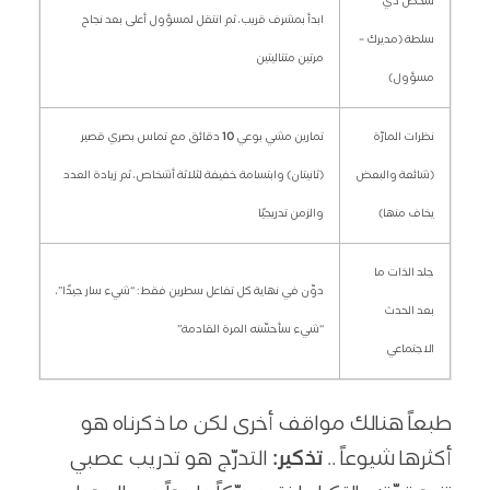
شخص ذي
ابدأ بمشرف قريب، ثم انتقل لمسؤول أعلى بعد نجاح
سلطة (مديرك –
مرتين متتاليتين
مسؤول)
نظرات المارّة
تمارين مشي بوعي
10
دقائق مع تماس بصري قصير
(شائعة والبعض
(ثانيتان) وابتسامة خفيفة لثلاثة أشخاص، ثم زيادة العدد
يخاف منها)
والزمن تدريجيًا
جلد الذات ما
دوّن في نهاية كل تفاعل سطرين فقط: “شيء سار جيدًا”،
بعد الحدث
“شيء سأحسّنه المرة القادمة”
الاجتماعي
طبعاً هنالك مواقف أخرى لكن ما ذكرناه هو
أكثرها شيوعاً ..
تذكير:
التدرّج هو تدريب عصبي