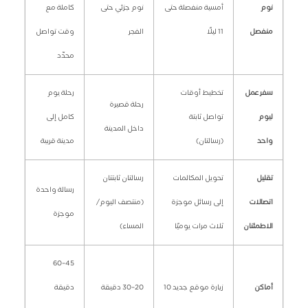
نوم
أمسية منفصلة حتى
نوم جزئي حتى
كاملة مع
منفصل
11 ليلًا
الفجر
وقت تواصل
محدّد
سفر عمل
تخطيط أوقات
رحلة يوم
رحلة قصيرة
ليوم
تواصل ثابتة
كامل إلى
داخل المدينة
واحد
(رسالتان)
مدينة قريبة
تقليل
تحويل المكالمات
رسالتان ثابتتان
رسالة واحدة
اتصالات
إلى رسائل موجزة
(منتصف اليوم/
موجزة
الاطمئنان
ثلاث مرات يوميًا
المساء)
45–60
أماكن
زيارة موقع جديد 10
20–30 دقيقة
دقيقة