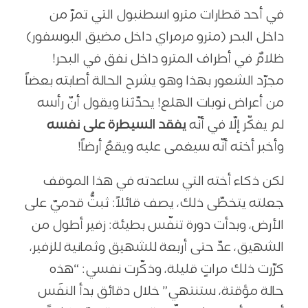
في أحد قطارات مترو اسطنبول التي تمرّ من
داخل البحر (مترو مرمراي داخل مضيق البوسفور)
ظلامٌ في أطراف المترو داخل نفق في البحر!
مجرّد الشعور بهذا وهو يشرح الحالة أصابته بعضاً
من أعراض نوبات الهلع! يحدّثنا ويقول أنّ رأسه
لم يفكّر إلّا في أنّه
يفقد السيطرة على نفسه
وأخبر أخته أنّه سيغمى عليه ويقعُ أرضاً!
لكن ذكاء أخته التي ساعدته في هذا الموقف
جعلته يتخطّى ذلك، يصف قائلاً: ثبتُّ قدميّ على
الأرض، وبدأت دورة تنفّس بطيئة: زفير أطول من
الشهيق، عدّ حتى أربعة للشهيق وثمانية للزفير،
كرّرت ذلك مراتٍ قليلة، وذكّرت نفسي: “هذه
حالة مؤقتة، ستنتهي” خلال دقائق بدأ النفَس