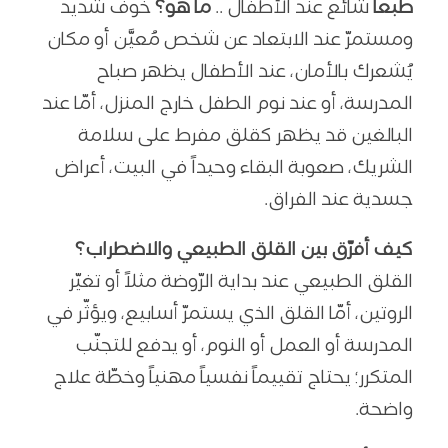
طبعاً
شائع عند الأطفال ..
ما هو؟
خوفٌ شديد
ومستمرّ عند الابتعاد عن شخص مُعيَّن أو مكان
يُشعرك بالأمان، عند الأطفال يظهر صباح
المدرسة، أو عند نوم الطفل خارج المنزل، أمّا عند
البالغين قد يظهر كقلق مفرط على سلامة
الشريك، صعوبة البقاء وحيداً في البيت، أعراض
جسدية عند الفراق.
كيف أفرّق بين القلق الطبيعي والاضطراب؟
القلق الطبيعي عند بداية الرّوضة مثلاً أو تغيّر
الروتين، أمّا القلق الذي يستمرّ أسابيع، ويؤثّر في
المدرسة أو العمل أو النوم، أو يدفع للتجنّب
المتكرر؛ يحتاج تقييماً نفسياً مهنياً وخطّة علاج
واضحة.