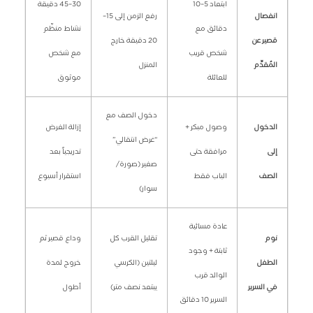
ابتعاد 5–10
30–45 دقيقة
انفصال
رفع الزمن إلى 15–
دقائق مع
نشاط منظّم
قصير عن
20 دقيقة خارج
شخص قريب
مع شخص
المُقدِّم
المنزل
للعائلة
موثوق
دخول الصف مع
الدخول
وصول مبكر +
إزالة الغرض
“غرض انتقالي”
إلى
مرافقة حتى
تدريجياً بعد
صغير (صورة/
الصف
الباب فقط
استقرار أسبوع
سوار)
عادة مسائية
نوم
تقليل القرب كل
وداع قصير ثم
ثابتة + وجود
الطفل
ليلتين (الكرسي
خروج لمدة
الوالد قرب
في السرير
يبتعد نصف متر)
أطول
السرير 10 دقائق