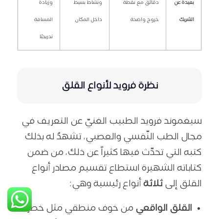
بعيدة عن
دقائق مع نقطة
ونشاط بسيط
وزيادة
الشريك
خروج واضحة
داخل المكان
المسافة
تدريجيًا
نظرة فرويد لأنواع القلق
سيغموند فرويد الطبيب الغنيّ عن التعريف في
مجال الطب النّفسي والعصبي، تشهدُ له بذلك
كتبه التي تحدّث فيها كثيراً عن ذلك، من ضمن
كتاباته الشهيرة استطاع تقسيم مصادر أنواع
القلق إلى
ثلاثة
أنواع رئيسية وهي:
القلق الواقعي
من خوف منطقي مثل خطر