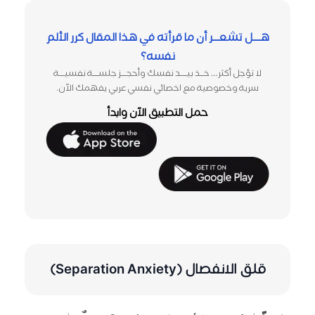
هــــل تشعـــر أن ما قرأته في هـذا المقال كرر الألم
نفسه؟
لا تؤجل أكثر… خـــذ بيـــــد نفسك وأحجــــز جلســــة نفسيــــة
سرية وخصوصية مع اخصائي نفسي عربي يفهمك الآن.
حمل التطبيق الآن وابدأ
قلق الانفصال (Separation Anxiety)