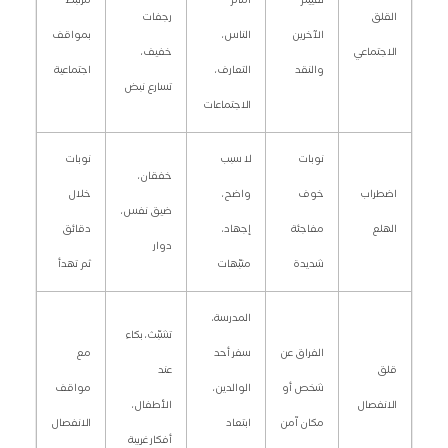
القلق
رجفات
الآخرين
الناس،
بمواقف
الاجتماعي
خفيف،
والنقد
التعارف،
اجتماعية
تسارع نبض
الاجتماعات
نوبات
لا سبب
نوبات
خفقان،
اضطراب
خوف
واضح،
خلال
ضيق نفس،
الهلع
مفاجئة
إجهاد،
دقائق
دوار
شديدة
منبّهات
ثم تهدأ
المدرسة،
تشبّث، بكاء
الفراق عن
سفر أحد
مع
قلق
عند
شخص أو
الوالدين،
مواقف
الانفصال
الأطفال،
مكان آمن
ابتعاد
الانفصال
أفكار غريبة