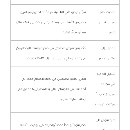
الحديث أمام
سجّل فيديو ذاتي
60
ثانية، ثم قدّمه لصديق، ثم لفريق
مجموعة من
صغير من 3 أشخاص .. بعدها ارفع الوقت إلى
2
–
3
دقائق
الناس
بعد أن يحفّ قلقك
الدخول إلى
حدّد زمن تعرّض
8
دقائق في متجر متوسط الازدحام، ركّز
مكان مزدحم
على تنفس بطيء ثم زد الزمن إلى
12
–
15
دقيقة.
تشغيل الكاميرا
شغّل الكاميرا لدقيقتين في بداية الاجتماع فقط، ثم
في مكالمة
أطفئها .. في الاجتماع التالي زد المدة إلى
5
دقائق مع
فيديو (خصوصاً
جملة مشاركة قصيرة
ورشات الزووم)
طرح سؤال على
حضّر سؤالاً واحداً محدداً واطرحه في توقيت الأسئلة ..