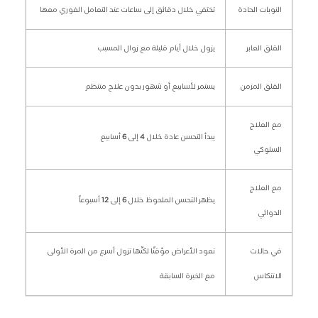
النوبات الحادة
تختفي خلال دقائق إلى ساعات عند التعامل الفوري معها
القلق العابر
يزول خلال أيام قليلة مع زوال المسبب
القلق المزمن
يستمر لأسابيع أو شهور بدون علاج منتظم
مع العلاج
يبدأ التحسن عادة خلال
4
إلى
6
أسابيع
السلوكي
مع العلاج
يظهر التحسن الملحوظ خلال
6
إلى
12
أسبوعاً
الدوائي
في حالات
تعود الأعراض مؤقتًا لكنّها تزول أسرع من المرة الأولى
الانتكاس
مع الخبرة السابقة