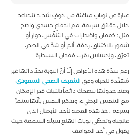
عبارة عن نوباتٍ مباغتة من خوفٍ شديد تتصاعد
خلال دقائق سريعة، مع اندفاعٍ جسدي واضح
مثل: خفقان واضطراب في التنفّس، دوار أو
شعور بالاختناق، رجفة، ألم أو شدّ في الصدر،
تعرّق، وإحساس بقرب فقدان السيطرة.
رغم شدّة هذه الأعراض إلّأ أنّ النوبة بحدّ ذاتها غير
مُهدِّدة للحياة وفق
التثقيف الصحي السعودي
،
وعند حدوثها ننصحك دائماً بالثبات قدر الإمكان
مع التنفس البطيء، وتذكير النفس بأنّها ستمرّ
بسرعة .. خذ هذه القصة لأحد الأبطال الذي
عالجناه وتخطّى نوبات الهلع سيئة السمعة حيث
يقول في أحد المواقف: