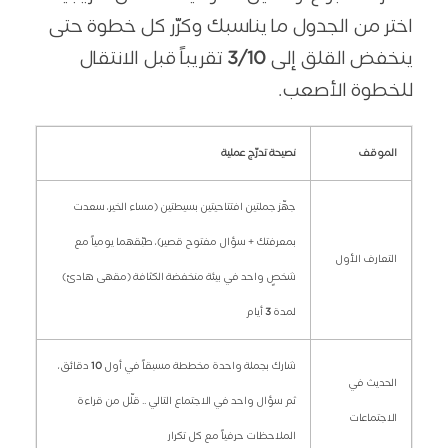
اختر من الجدول ما يناسبك وكرّر كل خطوة حتى
ينخفض القلق إلى
3/10
تقريباً قبل الانتقال
للخطوة الأصعب.
الموقف
نصيحة تدرّج عملية
جهّز جملتين افتتاحيتين بسيطتين (مساء الخير، سعدت
بمعرفتك + سؤال مفتوح قصير)، طبّقهما يومياً مع
التعارف الأول
شخصٍ واحد في بيئة منخفضة الكثافة (مقهى هادئ)
لمدة
3
أيام
شارك بجملة واحدة مخططة مسبقاً في أول
10
دقائق،
الحديث في
ثم سؤال واحد في الاجتماع التالي .. قلّل من قراءة
الاجتماعات
الملاحظات حرفياً مع كل تكرار