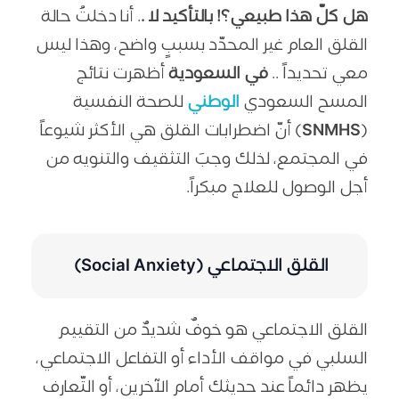
هل كلّ هذا طبيعي؟! بالتأكيد لا .
. أنا دخلتُ حالة
القلق العام غير المحدّد بسببٍ واضح، وهذا ليس
معي تحديداً ..
في السعودية
أظهرت نتائج
المسح السعودي
الوطني
للصحة النفسية
(
SNMHS
) أنّ اضطرابات القلق هي الأكثر شيوعاً
في المجتمع، لذلك وجبَ التثقيف والتنويه من
أجل الوصول للعلاج مبكراً.
القلق الاجتماعي (Social Anxiety)
القلق الاجتماعي هو خوفٌ شديدٌ من التقييم
السلبي في مواقف الأداء أو التفاعل الاجتماعي،
يظهر دائماً عند حديثك أمام الآخرين، أو التّعارف