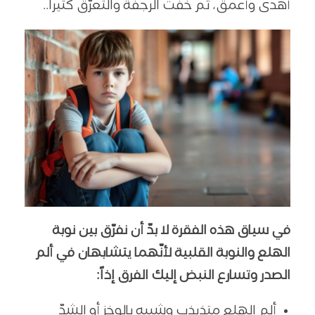
أهدى وأعمق، ثم خفّت الرجفة والتعرّق كثيراً..
في سياق هذه الفقرة لا بدّ أن نفرّق بين نوبة
الهلع والنوبة القلبية لأنّهما يتشابهان في ألم
الصدر وتسارع النبض إليك الفرق إذاً:
ألم الهلع متذبذب وشبيه بالوخز أو الشدّ