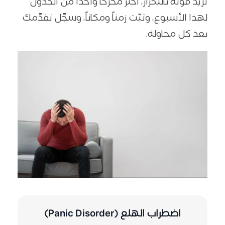
تزيد قوّته بالتكرار، اختر محرّكاً واحداً من الجدول
لهذا الأسبوع، وثبّت زمناً ومكاناً، وسجّل تقدّمك
بعد كل محاولة.
اضطراب الهلع (Panic Disorder)