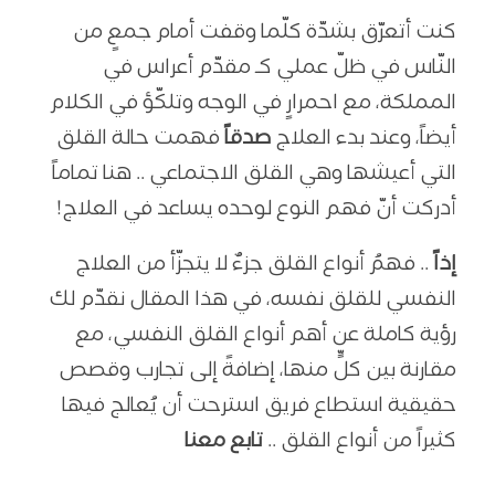
كنت أتعرّق بشدّة كلّما وقفت أمام جمعٍ من
النّاس في ظلّ عملي كـ مقدّم أعراس في
المملكة، مع احمرارٍ في الوجه وتلكّؤ في الكلام
أيضاً، وعند بدء العلاج
صدقاً
فهمت حالة القلق
التي أعيشها وهي القلق الاجتماعي .. هنا تماماً
أدركت أنّ فهم النوع لوحده يساعد في العلاج!
إذاً
.. فهمُ أنواع القلق جزءٌ لا يتجزّأ من العلاج
النفسي للقلق نفسه، في هذا المقال نقدّم لك
رؤية كاملة عن أهم أنواع القلق النفسي، مع
مقارنة بين كلٍّ منها، إضافةً إلى تجارب وقصص
حقيقية استطاع فريق استرحت أن يُعالج فيها
كثيراً من أنواع القلق ..
تابع معنا