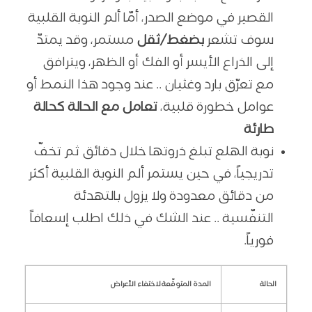
القصير في موضع الصدر، أمّا ألم النوبة القلبية
سوف تشعر
بضغط/ثقل
مستمر، وقد يمتدّ
إلى الذراع الأيسر أو الفك أو الظهر، ويترافق
مع تعرّق بارد وغثيان .. عند وجود هذا النمط أو
عوامل خطورة قلبية،
تعامل مع الحالة كحالة
طارئة
نوبة الهلع تبلغ ذروتها خلال دقائق ثم تخفّ
تدريجياً، في حين يستمر ألم النوبة القلبية أكثر
من دقائق معدودة ولا يزول بالتهدئة
التنفّسية .. عند الشك في ذلك اطلب إسعافاً
فورياً.
الحالة
المدة المتوقّعة لاختفاء الأعراض