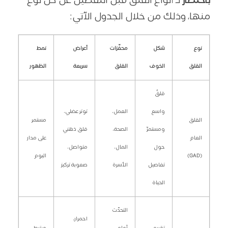
باختصار
لـ أنواع القلق قبل التّفصيل عن كل نوع
منها، وذلك من خلال الجدول الآتي:
نوع
شكل
محفّزات
أعراض
نمط
القلق
الخوف
القلق
سريعة
الظهور
قلقٌ
واسع
العمل،
توتر عضلي،
القلق
مستمر
ومستمرّ
الصحة،
قلق ذهني
العام
على مدار
حول
المال،
متواصل،
(GAD)
اليوم
تفاصيل
الأسرة
صعوبة تركيز
الحياة
التحدّث
احمرار،
تقييم
أمام
مرتبط