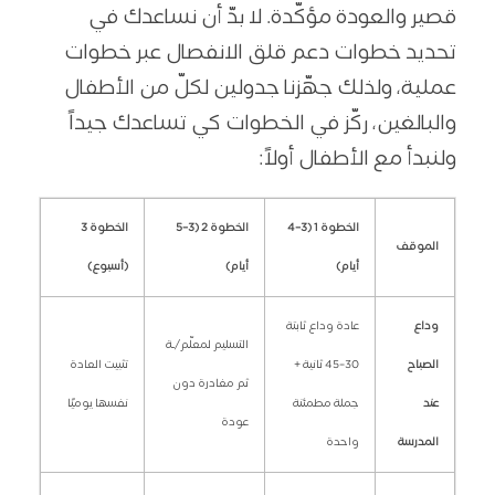
قصير والعودة مؤكّدة.
لا بدّ أن نساعدك في
تحديد خطوات دعم قلق الانفصال عبر خطوات
عملية، ولذلك جهّزنا جدولين لكلّ من الأطفال
والبالغين، ركّز في الخطوات كي تساعدك جيداً
ولنبدأ مع الأطفال أولاً:
الخطوة 1 (3–4
الخطوة 2 (3–5
الخطوة 3
الموقف
أيام)
أيام)
(أسبوع)
وداع
عادة وداع ثابتة
التسليم لمعلّم/ـة
الصباح
30–45 ثانية +
تثبيت العادة
ثم مغادرة دون
عند
جملة مطمئنة
نفسها يوميًا
عودة
المدرسة
واحدة