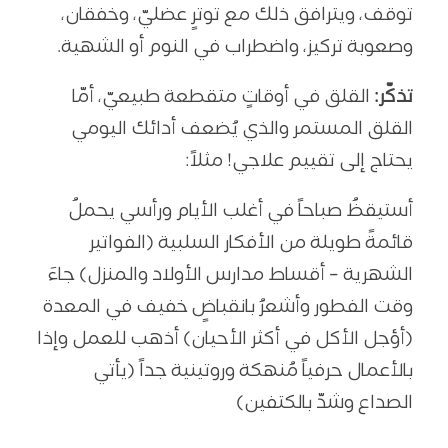
توقف، ويترافق ذلك مع توترٍ عضليّ، وخفقان،
وصعوبة تركيز، واضطراب في النوم أو الشهية.
تذكّر:
القلق في أوقاتٍ متقطعة طبيعيّ، أمّا
القلق المستمر والذي يُضعف أدائك اليومي
يحتاج إلى تقييم علاجي! مثلاً:
أستيقظُ صباحاً في أغلب الأيام ورأسي يحملُ
قائمةً طويلة من الأفكار السلبية (الفواتير
الشهرية – أقساط مدارس الأولاد والمنزل) جاءَ
وقت الفطور وأشعرُ بانقباضٍ خفيف في المعدة
(أؤجل الأكل في أكثر الأحيان) أذهب للعمل وإذا
بالأعمال حرفياً مُنهكة وروتينية جداً (يأتي
الصداع وشدّ بالكتفين)