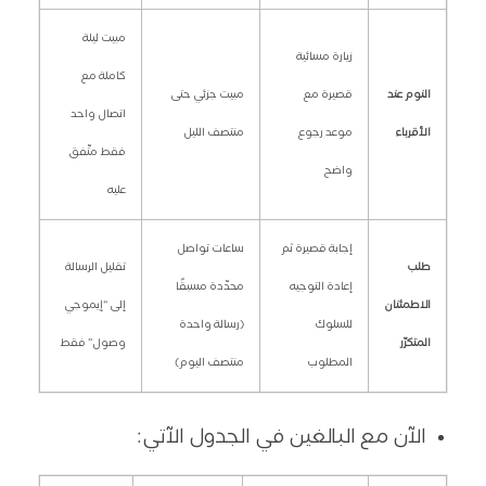
مبيت ليلة
زيارة مسائية
كاملة مع
النوم عند
قصيرة مع
مبيت جزئي حتى
اتصال واحد
الأقرباء
موعد رجوع
منتصف الليل
فقط متّفق
واضح
عليه
إجابة قصيرة ثم
ساعات تواصل
طلب
تقليل الرسالة
إعادة التوجيه
محدّدة مسبقًا
الاطمئنان
إلى “إيموجي
للسلوك
(رسالة واحدة
المتكرّر
وصول” فقط
المطلوب
منتصف اليوم)
الآن مع البالغين في الجدول الآتي: