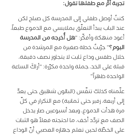
تجربة أمّ مع طفلها تقول:
كنتُ أوصل طفلي إلى المدرسة كل صباح لكن
عند الباب يبدأ التعلّق بملابسي مع الدموع طبعاً،
أعود منهكة وأفكّر: “
هل أُخرجه من المدرسة
اليوم؟
” جرّبتُ خطة صغيرة مع المرشدة من
خلال طقس وداع ثابت لا يتجاوز نصف دقيقة،
قبلة على الخد، جملة واحدة مكرّرة: “أراكَ الساعة
الواحدة ظهراً”
علّمناه كذلك تنفّس (البالون شهيق حتى يعدّ
إلى أربعة، زفير حتى ثمانية) مع التكرار في كلّ
مرة هدأت الدموع، وبعد أسبوعين صار يدخل
الصف مع تردّد أخف، ما احتجته فعلاً هو الثبات
على الخطّة لحين تعلم جهازه العصبي أنّ الوداع