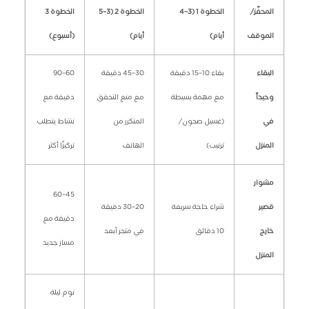
المحفّز/
الخطوة 1 (3–4
الخطوة 2 (3–5
الخطوة 3
الموقف
أيام)
أيام)
(أسبوع)
البقاء
بقاء 10–15 دقيقة
30–45 دقيقة
60–90
وحيداً
مع مهمة بسيطة
مع منع التحقق
دقيقة مع
في
(غسيل صحون/
المتكرر من
نشاط يتطلب
المنزل
ترتيب)
الهاتف
تركيزًا أكثر
مشوار
45–60
قصير
شراء حاجة سريعة
20–30 دقيقة
دقيقة مع
خارج
10 دقائق
في متجر أبعد
مسار جديد
المنزل
نوم ليلة