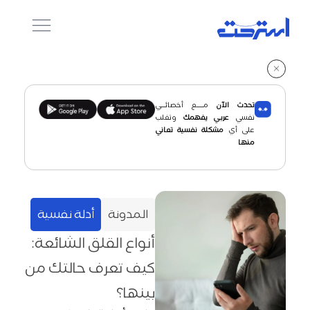
تحدث الآن
مـــــع أخصائـــي
نفسي
عربـي يفهمك
وتغلب
على أي
مشكلة نفسية تعاني
منها
المدونة
أدلة نفسية
أنواع القلق الشائعة:
كيف تعرف حالتك من
بينها؟