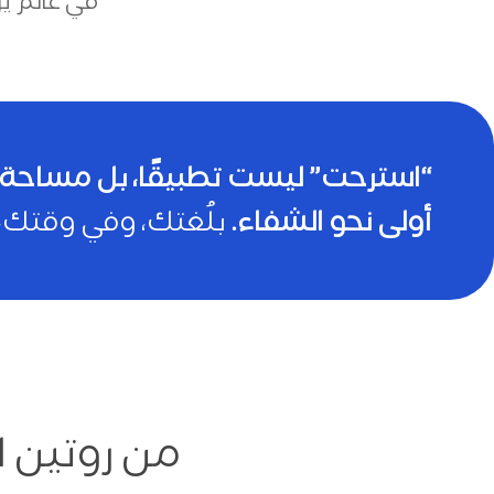
في عالَم ي
“استرحت” ليست تطبيقًا، بل مساحة
أولى نحو الشفاء.
بلُغتك، وفي وقتك، 
من روتين ا