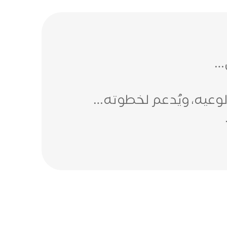
ل…
 لوعيه، ويُدعم لخطوته…