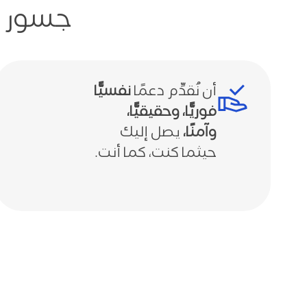
جسور ب
أن نُقدِّم دعمًا
نفسيًّا
فوريًّا، وحقيقيًّا،
وآمنًا،
يصل إليك
حيثما كنت، كما أنت.