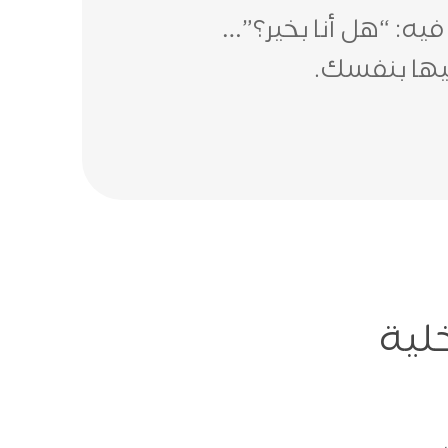
يه: “هل أنا بخير؟”…
يها بنفسك.
لية