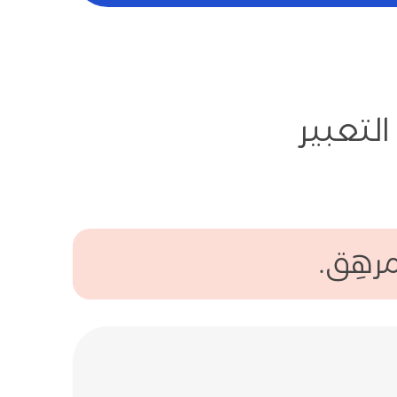
لتعبير
رهِق.