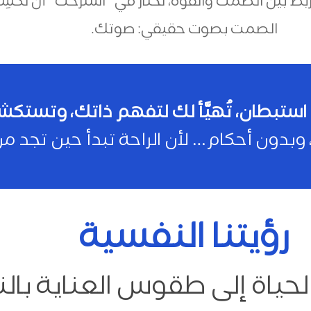
ربط بين الصمت والقوة، نختار في “استرحت” أن نكسِر
الصمت بصوت حقيقي: صوتك.
 استبطان، تُهيَّأ لك لتفهم ذاتك، وت
وبدون أحكام… لأن الراحة تبدأ حين تجد
رؤيتنا النفسية
لحياة إلى طقوس العناية با