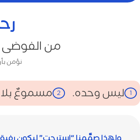
رحل
من الفوضى إ
نؤمن بأن
ليس وحده.
مسموعٌ بلا
2
1
ولهذا صمَّمنا “استرحت” ليكون رفيق