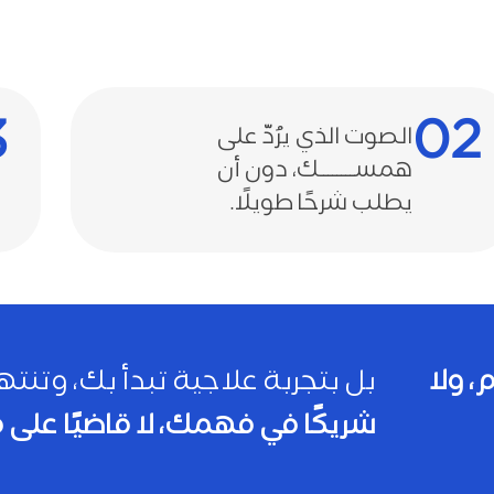
3
02
الصوت الذي يرُدّ على
همســــــــك، دون أن
يطلب شرحًا طويلًا.
م، ولا
بل بتجربة علاجية تبدأ بك، وتن
شريكًا في فهمك، لا قاضيًا على