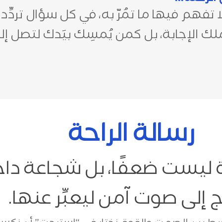
هم فيها ما تمُرّ به، في كل سؤال تردِّد ف
 الإجابة، بل كمن يُمسِك بيَدك لتصل إل
رسالة الراحة
ليست ضعفًا، بل شجاعة داخ
 إلى صوت آمن ليعبِّر عنها.