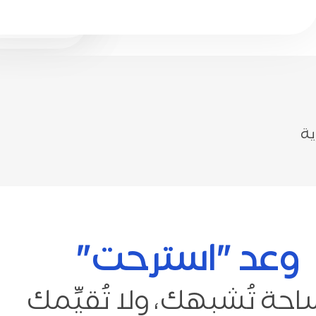
ية
وعد "استرحت"
حة تُشبهك، ولا تُقيِّمك