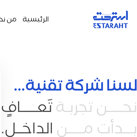
الرئيسية
من نح
لسنا شركة تقنية…
نحـــــن تجربـة
تَعـــــافٍ
بـــدأت مـــــن
الداخــل.