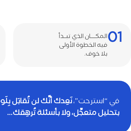
01
المكــــان الذي تبــدأ
فيه الخطوة الأولى
بلا خوف.
في “استرحت”،
نَعِدك أنَّك لن تُقابَل بِلَو
بتحليل متعجِّل، ولا بأسئلة تُرهِقك…