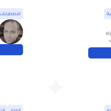
الاضطرابات‭ ‬النفسية
القلق
الت