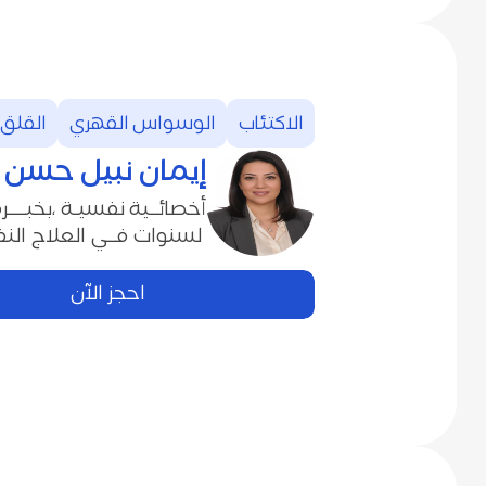
الاكتئاب
الوسواس القهري
القلق
إيمان‭ ‬نبيل‭ ‬حسن
‬‭ ‬لسنوات‭ ‬فــي‭ ‬العلاج‭ ‬النفســـــــي.‭
احجز الآن