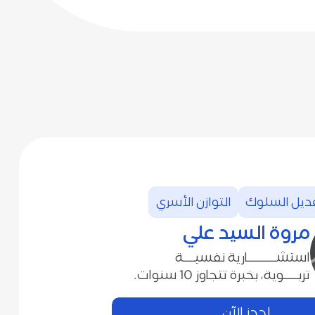
ديل السلوك
التوازن‭ ‬الأسري
مروة‭ ‬السيد‭ ‬علي
‬تربـــــوية،‭ ‬بخبرة‭ ‬تتجاوز‭ ‬10‭ ‬سنوات‭.‬
احجز الآن