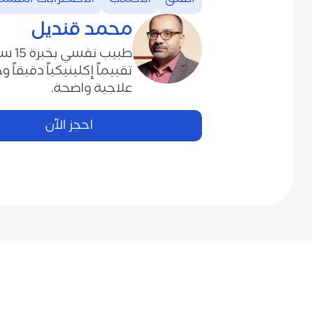
محمد قنديل
طبيب نف
تقييماً إكلينيكياً دقيقاً 
علاجية واضحة.
احجز الآن