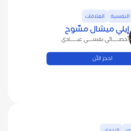
العلاقات
إيلي‭ ‬ميشال‭ ‬مسّوح
أخصــــــائي‭ ‬نفســــي‭ ‬عيــــــادي
احجز الآن
وتر
الإدمان