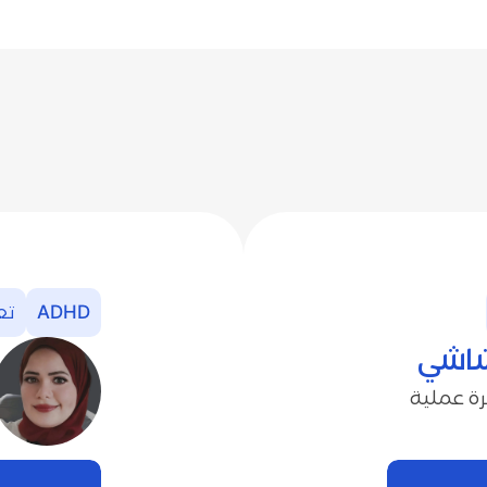
ADHD
تع‭‬