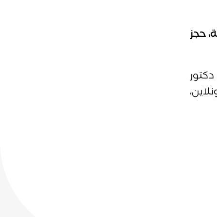
،
حجز
دكتور
لاين،