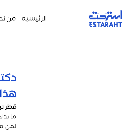
الرئيسية
من نح
دكت
هذا 
قطر تب
ما بدا
لمن قد