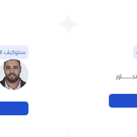
سلوكيات‭ ‬الأطفال