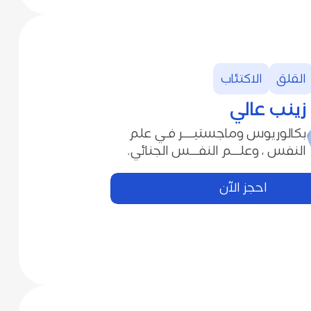
القلق
الاكتئاب
زينب‭ ‬عالي
‬النفس‭ ‬،‭ ‬و‬‭‬علـــم‭ ‬النفـــس‭ ‬الجنائي‭.‬
احجز الآن