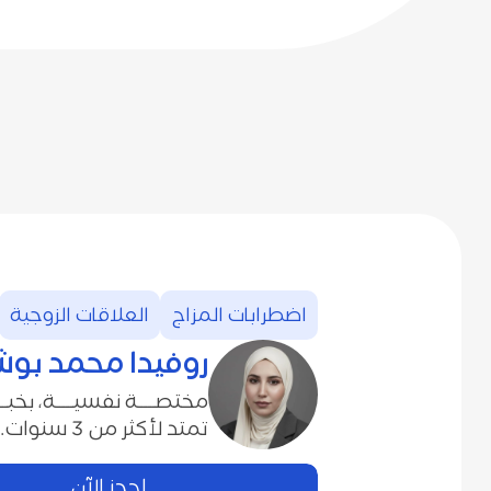
اضطرابات‭ ‬المزاج
العلاقات‭ ‬الزوجية
روفيدا‭ ‬محمد‭ ‬بوشاشي
‬تمتد‭ ‬لأكثر‭ ‬من‭ ‬3‭ ‬سنوات‭.‬
احجز الآن