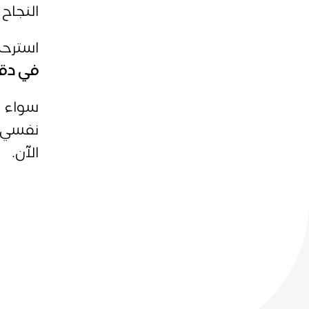
النجاح
استرحت
في دقا
سواء 
نفسي
الآن.