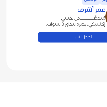
عمر أشرف
‬إكلينيكي،‭ ‬بخبرة‭ ‬تتجاوز‭ ‬8‭ ‬سنوات‭.‬
احجز الآن