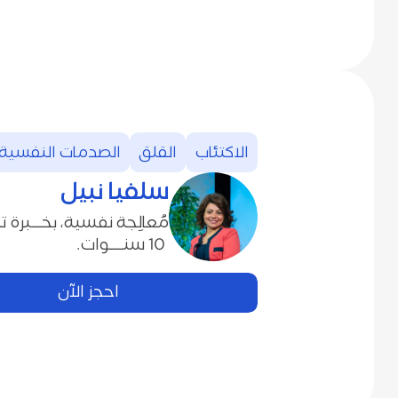
الاكتئاب
القلق
الصدمات‭ ‬النفسية
سلفيا‭ ‬نبيل
‬ 10‭ ‬سنــــوات‭.‬
احجز الآن