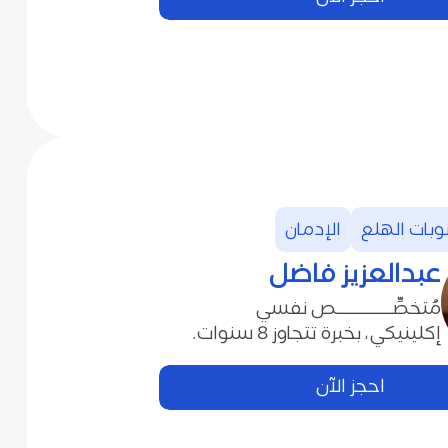
نوبات‭ الهلع
الإدمان
عبدالعزيز‭ ‬فاضل
‬إكلينيكي،‭ ‬بخبرة‭ ‬تتجاوز‭ ‬8‭ ‬سنوات‭.‬
احجز الآن