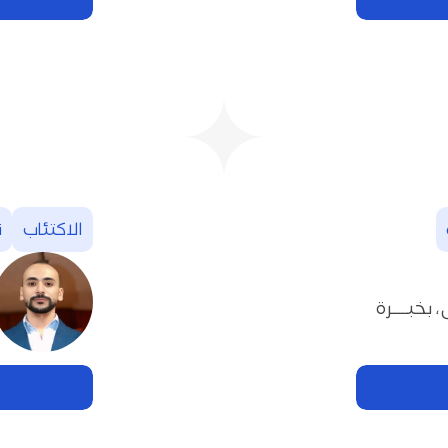
الاكتئاب
‬