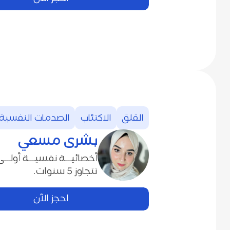
القلق
الاكتئاب
الصدمات‭ ‬النفسية
بشرى‭ ‬مسعي
‬تتجاوز‭ ‬5‭ ‬سنوات‭.‬
احجز الآن