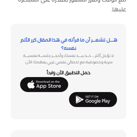
مع الوقت وتعزز الشعور بالقدرة على السيطرة
عليها.
هــــل تشعـــر أن ما قرأته في هـذا المقال كرر الألم
نفسه؟
لا تؤجل أكثر… خـــذ بيـــــد نفسك وأحجــــز جلســــة نفسيــــة
سرية وخصوصية مع اخصائي نفسي عربي يفهمك الآن.
حمل التطبيق الآن وابدأ