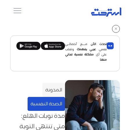
تحدث الآن
مـــــع أخصائـــي
نفسي
عربـي يفهمك
وتغلب
على أي
مشكلة نفسية تعاني
منها
المدونة
الصحة النفسية
مدة نوبات الهلع:
متى تنتهي النوبة