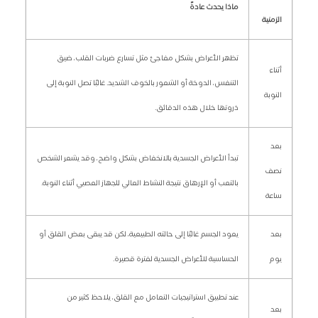
ماذا يحدث عادةً
الزمنية
تظهر الأعراض بشكل مفاجئ مثل تسارع ضربات القلب، ضيق
أثناء
التنفس، الدوخة أو الشعور بالخوف الشديد. غالبًا تصل النوبة إلى
النوبة
ذروتها خلال هذه الدقائق.
بعد
تبدأ الأعراض الجسدية بالانخفاض بشكل واضح، وقد يشعر الشخص
نصف
بالتعب أو الإرهاق نتيجة النشاط العالي للجهاز العصبي أثناء النوبة.
ساعة
بعد
يعود الجسم غالبًا إلى حالته الطبيعية، لكن قد يبقى بعض القلق أو
يوم
الحساسية للأعراض الجسدية لفترة قصيرة.
عند تطبيق استراتيجيات التعامل مع القلق، يلاحظ كثير من
بعد