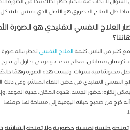
السؤال لا يُجاب عنه بانحياز جاهز؛ لذلك نبدأ من الصورة ال
 لماذا ظل العلاج الحضوري هو الأصل الذي نقيس عليه ك
صار العلاج النفسي التقليدي هو الصورة الأ
اننا؟
ع كثير من الناس كلمة
العلاج النفسي
تخطر بباله صورة 
ة، كرسيان متقابلان، معالج ينصت، ومريض يحاول أن يخرج
ظل محبوسًا فيه سنوات. وليست هذه الصورة وهمًا خالصًا
اج النفسي التقليدي في حضن اللقاء المباشر، وفي ذلك ال
مكن إنكاره: حضور الجسد، هدوء المكان، جدية الموعد، 
أنه خرج من ضجيج حياته اليومية إلى مساحة لها حرمتها
.
 تمنحه جلسة نفسية حضورية ولا تمنحه الشاشة دائ