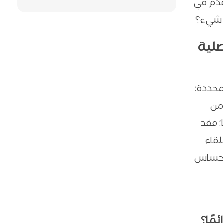
أقدم في
ل شيء؟
صلية
محددة:
 من
؛ فقد
لقاء
وإحساس
مًا؟