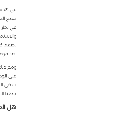
في هذه ال
تمنع الع
في نظر ا
والاستمر
نصفه. ك
بعد موعد
ومع ذلك،
على الوص
ينبغي ال
جعلنا ال
هل الع