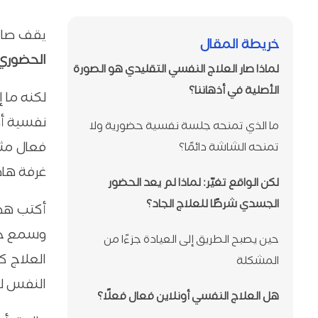
يقف صاحب
خريطة المقال
الحضوري
لماذا صار العلاج النفسي التقليدي هو الصورة
الأصلية في أذهاننا؟
لكنه ما 
نفسية أو
ما الذي تمنحه جلسة نفسية حضورية ولا
فعال مثل
تمنحه الشاشة دائمًا؟
غرفة هاد
لكن الواقع تغيّر: لماذا لم يعد الحضور
الجسدي شرطًا للعلاج الجاد؟
أكتب هذا
وسمع حي
حين يصبح الطريق إلى العيادة جزءًا من
العلاج ك
المشكلة
النفس لي
هل العلاج النفسي أونلاين فعال فعلًا؟