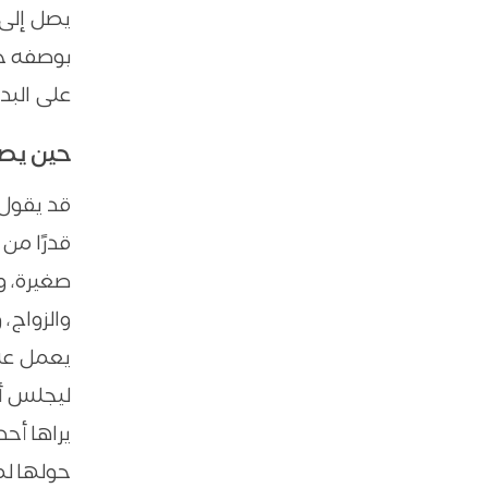
يصل إلى 
بوصفه حي
على البدء
حين يصب
قد يقول 
قدرًا من
صغيرة، ول
والزواج،
يعمل عشر
ليجلس أم
يراها أح
حولها لم