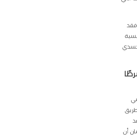
 فقد
فسية
الجسدي
طًا
سي
طريق
د
ان أن