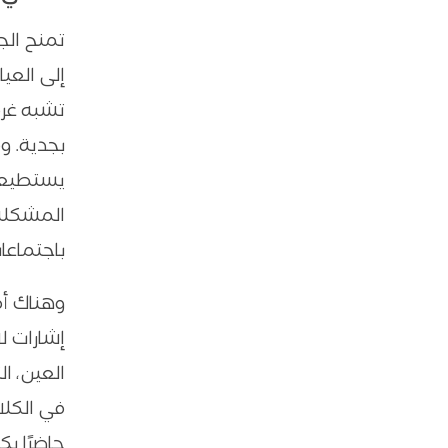
تمنح الج
الخلاصة: القرار الأذكى هو الذي يساعدك على
الاستمرار
إلى العي
تشبه غرف
بجدية. و
يستطيعون
المشكلة،
باجتماعا
وهناك أم
إشارات ل
العين، ا
في الكلا
حاضرًا ب