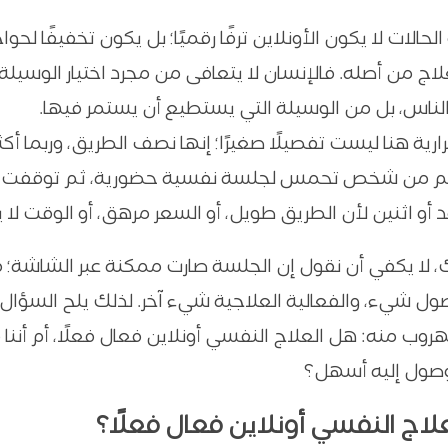
حالات لا يكون الأونلاين ترفًا رقميًا؛ بل يكون تخفيفًا لحوا
لاج من أصله. فالإنسان لا يتعافى من مجرد اختيار الوسيلة 
لناس، بل من الوسيلة التي يستطيع أن يستمر فيها.
ارية هنا ليست تفصيلًا صغيرًا؛ إنها نصف الطريق، وربما أكث
م من شخص تحمس لجلسة نفسية حضورية، ثم توقفت ر
 أو اثنين لأن الطريق طويل، أو السعر مرهق، أو الوقت لا 
 لا يكفي أن نقول إن الجلسة صارت ممكنة عبر الشاشة؛ ف
ول شيء، والفعالية العلاجية شيء آخر. لذلك يلح السؤال ا
هروب منه: هل العلاج النفسي أونلاين فعال فعلًا، أم أننا
وصول إليه أسهل؟
لاج النفسي أونلاين فعال فعلًا؟