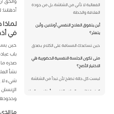
والحق أن 
الفعالية لا تأتي من الشاشة، بل من جودة
أذهاننا:
العلاقة والخطة
لماذا 
أين يتفوق العلاج النفسي أونلاين، وأين
في أذه
يتعثر؟
حين يسم
حين تساعدك المسافة على الكلام بصدق
باب عياد
متى تكون الجلسة النفسية الحضورية هي
صدره ما 
الاختيار الأصح؟
نشأ العل
ليست كل حالة تصلح لأن تبدأ من الشاشة
شيء لا ي
الإنسان 
كيف تختار بين العلاج النفسي أونلاين والعلاج
وحدودها
الحضوري؟
اسأل نفسك خمسة أسئلة قبل أن تحجز
ما الذي