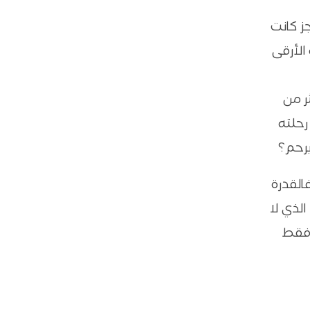
جز كانت
الأرقى
ر من
حلته
يرحم؟
القدرة
لذي لا
 فقط