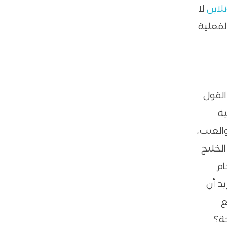
لاين
لا
لفعلية
القول
ية
والعيب،
الخليج
ام
يد أن
ع
حة؟