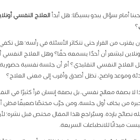
نا أمام سؤال يبدو بسيطًا: هل أبدأ
العلاج النفسي أونلاي
؟
إن يقترب من القرار حتى تتكاثر الأسئلة في رأسه؛ هل تكف
نلاين ليشعر أن أحدًا يسمعه حقًا؟ وهل العلاج النفسي أ
 العلاج النفسي التقليدي؟ أم أن جلسة نفسية حضورية،
ئة وموعد واضح، تظل أصدق وأقرب إلى معنى العلاج؟
 لا بصفة معالج نفسي، بل بصفة إنسان قرأ كثيرًا في الن
رة من يخاف أول جلسة، ومن جرّب مختصًا ضعيفًا فظن أ
له نصائح باردة. وسيُراجع هذا المقال مختص قبل نشره؛ لأ
ست ميدانًا للانطباعات السريعة.