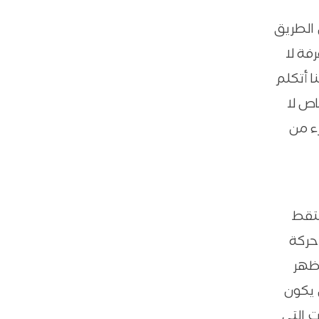
 الطريق
فة لا
 أتكلم
اص لا
ء من
لتقط
حركة
يظهر
 يكون
ت التي