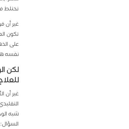
تختلط في
غير أن قو
تكون الع
على الذه
نفسه هو 
لكن ال
للعلاج
غير أن ا
التقليدي
شبه الوح
السؤال: 