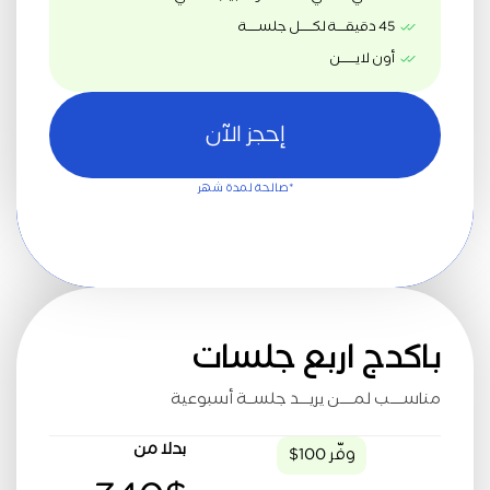
45 دقيقــــة لكــــــل جلســـــة
أون لايـــــــن
إحجز الآن
*صالحة لمدة شهر
باكدج اربع جلسات
مناســــب لمــــن يريـــد جلســة أسبوعية
بدلا من
وفّر 100$