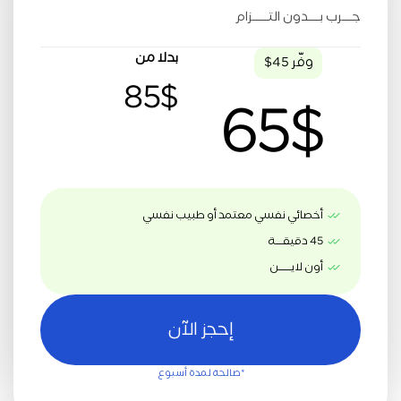
جــــرب بــــدون التــــــزام
بدلا من
وفّر 45$
85$
65$
أخصائي نفسي معتمد أو طبيب نفسي
45 دقيقــــة
أون لايـــــــن
إحجز الآن
*صالحة لمدة أسبوع