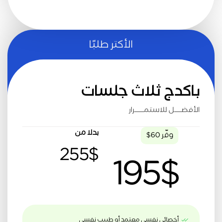
الأكتر طلبًا
باكدج ثلاث جلسات
الأفضـــــل للاستمــــــرار
بدلا من
وفّر 60$
255$
195$
أخصائي نفسي معتمد أو طبيب نفسي