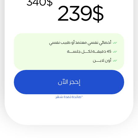
340$
239$
أخصائي نفسي معتمد أو طبيب نفسي
45 دقيقــــة لكــــــل جلســـــة
أون لايـــــــن
إحجز الآن
*صالحة لمدة شهر