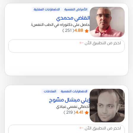
الأمراض النفسية
الاضطرابات العقلية
القاضي محمدي
حاصل على دكتوراه في الطب النفسi.
( 251 )
4.88
احجر من التطبيق الآن
الاضطرابات النفسية
العلاقات
إيلي ميشال مسّوح
أخصائي نفسي عيادي
( 219 )
4.41
احجر من التطبيق الآن