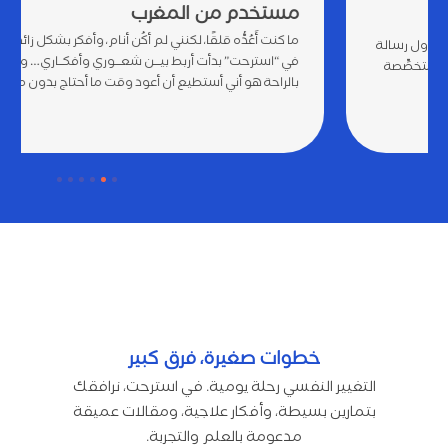
مستخدم من المغرب
ما كنت أَعُدُّه قلقًا، لكنني لم أكُن أنام، وأفكر بشكل زائد. بعد جلستين
في “استرحت” بدأت أربط بيـــن شعـــوري وأفكــاري… والذي يُشعرنــي
بالراحة هو أني أستطيع أن أعود وقت ما أحتاج بدون مواعيد.
خطوات صغيرة، فرق كبير
التغيير النفسي رحلة يومية. في استرحت، نرافقك
بتمارين بسيطة، وأفكار علاجية، ومقالات عميقة
مدعومة بالعلم والتجربة.