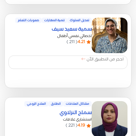
تعديل السلوك
تنمية المهارات
صعوبات التعلم
سمية سعيد سيف
اخصائي نفسي أطفال
( 211 )
4.21
احجر من التطبيق الآن
مشاكل العلاقات
الطلاق
العلاج الزوجي
سماح النزلاوي
استشاري علاقات
( 221 )
4.19